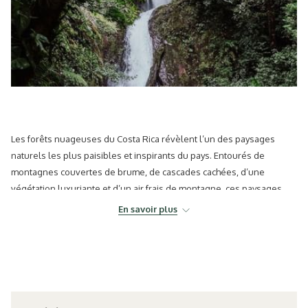
Les forêts nuageuses du Costa Rica révèlent l’un des paysages
naturels les plus paisibles et inspirants du pays. Entourés de
montagnes couvertes de brume, de cascades cachées, d’une
végétation luxuriante et d’un air frais de montagne, ces paysages
offrent une connexion plus calme et authentique avec la nature.
En savoir plus
Pour les photographes de nature, les voyageurs wellness, les
couples et les voyageurs conscients, les forêts nuageuses qui
entourent
El Silencio Lodge & Spa
créent le cadre parfait pour
trouver l’inspiration, se reposer et vivre des moments inoubliables
immergés dans la nature.