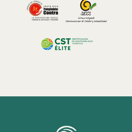
• Des cascades cachées au cœur de la végétation
• La brume se déplaçant entre la canopée
• Des paysages montagneux uniques du Costa Rica
La tranquillité de l’environnement invite à observer chaque détail
avec plus de calme et à renouer de manière créative avec la nature.
Faune native et biodiversité
Les forêts nuageuses du Costa Rica abritent des espèces
extraordinaires qui continuent d’inspirer les photographes et les
amoureux de la nature du monde entier. Parcourir leurs sentiers
mène souvent à des rencontres inoubliables avec des oiseaux
tropicaux, des plantes natives et de petits écosystèmes cachés dans
la forêt.
Pendant la visite, il est possible d’observer :
• Des quetzals resplendissants