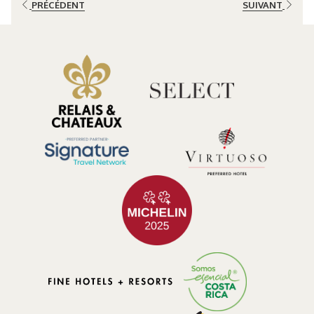
PRÉCÉDENT
SUIVANT
Que ce soit en couple, entre amis, en famille ou lors d’une retraite
personnelle, la forêt nuageuse offre un équilibre unique entre
tranquillité, créativité et bien-être.
Pourquoi les forêts nuageuses inspirent les photographes du
monde entier
L’un des aspects les plus fascinants de la photographie en
forêt
nuageuse
est la façon dont le paysage change constamment au fil
de la journée. La brume du matin traverse doucement les arbres,
tandis que la lumière du soleil transforme peu à peu les nuances de
vert et les textures de la forêt.
Les visiteurs des forêts nuageuses du Costa Rica peuvent capturer
:
• Des sentiers recouverts de mousse
• Des orchidées et broméliacées natives