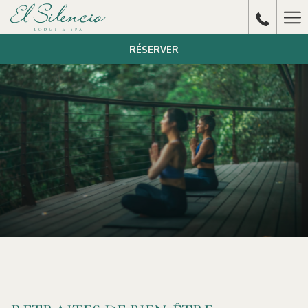
Ha
Me
RÉSERVER