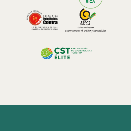
soulignant son engagement envers la durabilité, l’authenticité et
l’excellence de l’hospitalité.
Chaque détail est conçu pour immerger les visiteurs dans la beauté
de la forêt nuageuse du Costa Rica tout en célébrant le patrimoine
culinaire régional.
La Saison Verte : Le Moment Idéal pour le Tourisme
Gastronomique
La Saison Verte du Costa Rica apporte une abondance d’ingrédients
de saison, permettant des
expériences
culinaires encore plus
riches.
Les voyageurs profitent de :
Paysages luxuriants
Cascades spectaculaires
Activité exceptionnelle de la faune
Moins d’affluence