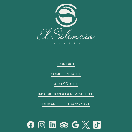
Davantage d’expériences immersives
Des Saveurs Inspirées par la Forêt Nuageuse
Situé à Bajos del Toro, El Silencio Lodge & Spa puise son inspiration
dans la richesse naturelle de la région.
La gastronomie devient ici le reflet du paysage et de la culture
locale.
CONTACT
CONFIDENTIALITÉ
Au-delà de la Table
ACCESSIBILITÉ
Les visiteurs peuvent enrichir leur séjour grâce à :
INSCRIPTION À LA NEWSLETTER
Dégustations de café
Visites de fermes biologiques
DEMANDE DE TRANSPORT
Ateliers traditionnels de tortillas
Randonnées dans la forêt nuageuse