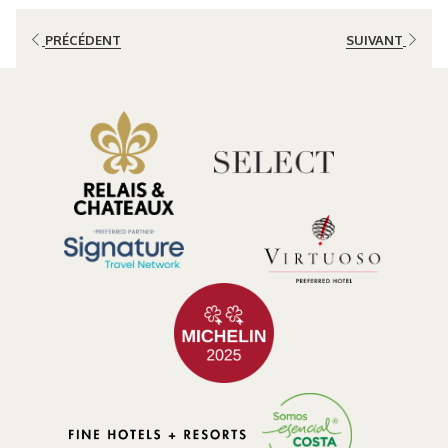
et de la nature.
PRÉCÉDENT
SUIVANT
Pourquoi le Tourisme Gastronomique Transforme le Voyage
Moderne
Les tendances mondiales du tourisme gastronomique mettent en
évidence un intérêt croissant pour :
Le farm-to-table
Les ingrédients de saison
La production alimentaire durable
Les traditions culinaires locales
Les expériences culturelles immersives
La gastronomie axée sur le bien-être
L’Expérience MICHELIN Key
En 2025,
El Silencio Lodge & Spa a reçu Deux Clefs MICHELIN
,