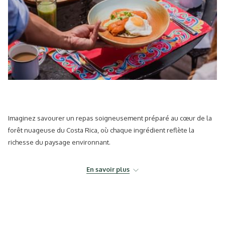
Imaginez savourer un repas soigneusement préparé au cœur de la
forêt nuageuse du Costa Rica, où chaque ingrédient reflète la
richesse du paysage environnant.
Aujourd’hui, les voyageurs recherchent plus que de beaux
En savoir plus
paysages. Ils souhaitent vivre des expériences authentiques qui les
rapprochent de la culture locale, de la durabilité, du bien-être et des
saveurs authentiques.
À El Silencio Lodge & Spa, récemment récompensé par Deux Clefs
MICHELIN, la
gastronomie
est une véritable expression du territoire