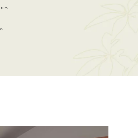
ries.
as.