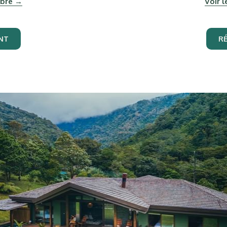
mbre
Voir 
NT
R