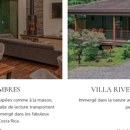
MBRES
VILLA RIV
uipées comme à la maison,
Immergé dans la nature a
alle de lecture transportent
ja
mmergé dans les fabuleux
osta Rica.