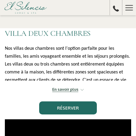
Ha
Me
VILLA DEUX CHAMBRES
Nos villas deux chambres sont l'option parfaite pour les
familles, les amis voyageant ensemble et les séjours prolongés.
Les villas deux ou trois chambres sont entièrement équipées
comme à la maison, les différentes zones sont spacieuses et
permettent aux clients de se détendre. C'est un espace de vie
magique immergé dans les fabuleux paysages montagneux et
En savoir plus
les forêts tropicales du Costa Rica.
RÉSERVER