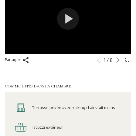
Suiva
Boutons
Le
1
/
8
Partager
Précédent
de
contenu
commande
ci-
diaporama
dessus
COMMODITÉS DANS LA CHAMBRE
sera
actualisé
en
Terrasse privée avec rocking chairs fait mains
cliquant
sur
les
Jacuzzi extérieur
liens