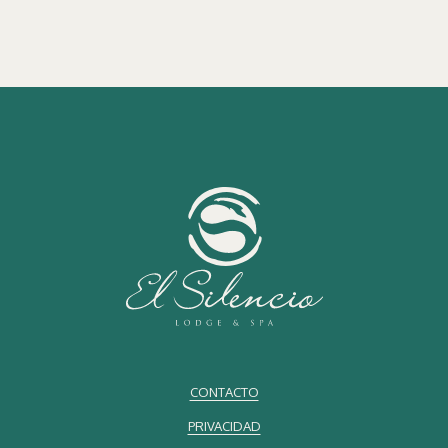
• Quetzales resplandecientes
• Colibríes y tucancillos
• Perezosos y pizotes
• Ranas coloridas rodeadas de vegetación tropical
Para muchos viajeros, la fotografía de vida silvestre se convierte en
una forma consciente y significativa de conectar con la biodiversidad
única de Costa Rica.
Experiencias de lujo rodeadas de naturaleza
Los viajes de lujo en Costa Rica evolucionan cada vez más hacia
experiencias
enfocadas en privacidad, bienestar, sostenibilidad y
conexión auténtica con la naturaleza. El bosque nuboso ofrece un
tipo de lujo diferente, definido por tranquilidad, aire puro de
montaña y momentos rodeados de paisajes impresionantes.
CONTACTO
PRIVACIDAD