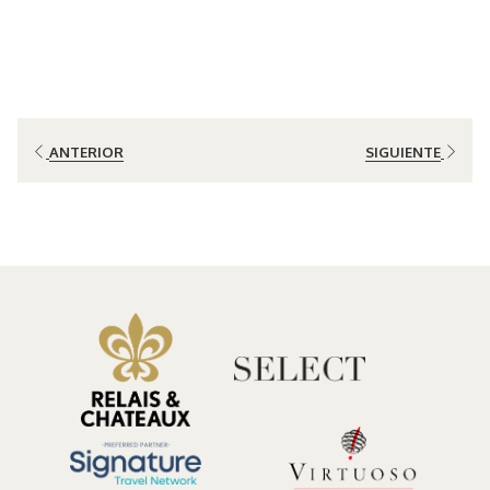
Para fotógrafos de naturaleza, viajeros wellness, parejas y viajeros
conscientes, los bosques nubosos que rodean
El Silencio Lodge &
Spa
crean el escenario perfecto para inspirarse, descansar y
disfrutar momentos inolvidables inmersos en la naturaleza.
Ya sea en pareja, con amigos, en familia o como un retiro personal, el
ANTERIOR
SIGUIENTE
bosque nuboso ofrece un equilibrio único entre tranquilidad,
creatividad y bienestar.
Por qué los bosques nubosos inspiran a fotógrafos de todo el
mundo
Uno de los aspectos más fascinantes de fotografiar un
bosque
nuboso
es cómo el paisaje cambia constantemente durante el día. La
neblina de la mañana atraviesa suavemente los árboles, mientras la
luz del sol transforma poco a poco los tonos verdes y las texturas
del bosque.
Quienes visitan los bosques nubosos de Costa Rica pueden