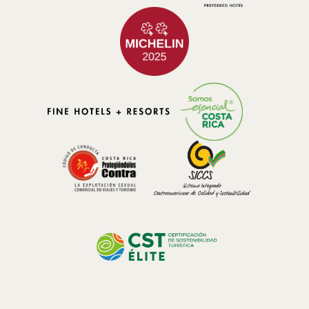
capturar:
• Senderos cubiertos de musgo
• Orquídeas y bromelias nativas
• Cascadas escondidas entre la vegetación
• Neblina moviéndose entre el dosel del bosque
• Paisajes montañosos únicos de Costa Rica
La tranquilidad del entorno invita a observar cada detalle con mayor
calma y reconectar creativamente con la naturaleza.
Fauna nativa y biodiversidad
Los bosques nubosos de Costa Rica albergan especies
extraordinarias que continúan inspirando a fotógrafos y amantes de
la naturaleza de todo el mundo. Recorrer sus senderos suele llevar
a encuentros inolvidables con aves tropicales, plantas nativas y
pequeños ecosistemas escondidos entre el bosque.
Durante la visita es posible observar: