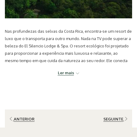
Nas profundezas das selvas da Costa Rica, encontra-se um resort de
luxo que o transporta para outro mundo. Nada na TV pode superar a
beleza do El Silencio Lodge & Spa. O resort ecológico foi projetado
para proporcionar a experiência mais luxuosa e relaxante, ao
mesmo tempo em que cuida da natureza ao seu redor. Ele conecta
os hóspedes ao ambiente verdejante e oferece diversas atividades
Ler mais
para desfrutar. Cada uma de suas cabanas possui um deck privativo
com banheira de hidromassagem ao ar livre e lareira, todas com uma
vista majestosa do vulcão Poás, nas proximidades. Participe de um
ritual de plantio de árvores, caminhe pelo jardim de beija-flores ou
experimente a tirolesa pela selva. Você também pode visitar a
enorme horta orgânica para aprender sobre os vegetais, frutas e
ANTERIOR
SEGUINTE
ervas que são servidos no restaurante. Com tantas coisas para fazer,
você nem vai notar que não há TVs nos quartos nem sinal de celular.