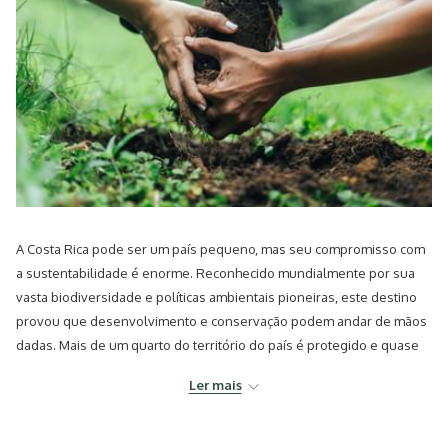
A Costa Rica pode ser um país pequeno, mas seu compromisso com
a sustentabilidade é enorme. Reconhecido mundialmente por sua
vasta biodiversidade e políticas ambientais pioneiras, este destino
provou que desenvolvimento e conservação podem andar de mãos
dadas. Mais de um quarto do território do país é protegido e quase
100% de sua eletricidade vem de fontes renováveis. Mas onde o
Ler mais
turismo se encaixa nesse cenário verde? Na Costa Rica, viajar com
consciência ambiental não é apenas uma tendência, é um estilo de
vida.