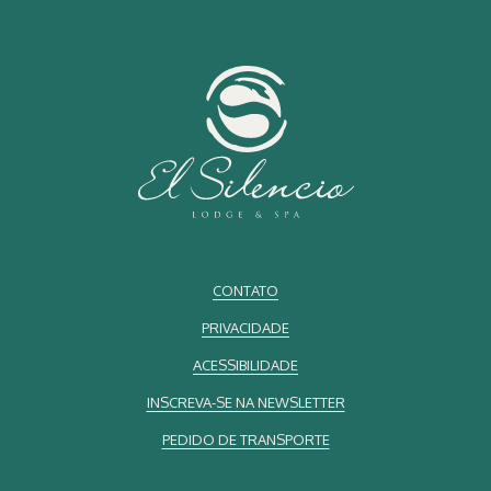
Certificações que validam nosso compromisso
Sustentabilidade não é apenas assumir responsabilidade, é prová-
la. No El Silencio Lodge & Spa, conquistamos certificações que
validam nossa dedicação à conservação ambiental e à
responsabilidade social:
7 categorias do Programa Ecológico Bandeira Azul: este prestigioso
reconhecimento é concedido apenas àqueles que atendem a
rigorosos padrões ambientais.
Construção sustentável
Mudanças climáticas
CONTATO
Espaço natural protegido
Conservação de microbacias
PRIVACIDADE
Casa sustentável
ACESSIBILIDADE
Agricultura sustentável
INSCREVA-SE NA NEWSLETTER
Mobilidade sustentável
PEDIDO DE TRANSPORTE
Certificação de Turismo Sustentável (CST): um selo reconhecido
mundialmente e endossado pelo Conselho Global de Turismo