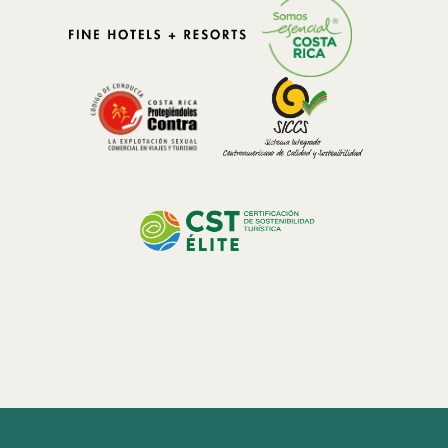
Dia do Agricultor: Palestra sobre Biotecnologia para a nossa equipe
Uma abordagem holística para um futuro mais verde
Nossa propriedade se estende por mais de 200 hectares de floresta
nublada, um ecossistema raro que representa apenas cerca de 1% a
2,5% das florestas do mundo. Você sabia que essas florestas
cobertas de neblina desempenham um papel crucial na regulação
do clima e na conservação da água? Este santuário natural, que já foi
uma fazenda de gado, foi restaurado e regenerado, abrindo caminho
para uma incrível biodiversidade.
O compromisso com a comunidade também é parte essencial da
nossa filosofia. Aproximadamente 80% dos membros da nossa
equipe são provenientes de cidades vizinhas, e temos trabalhado
ativamente para melhorar a qualidade dos serviços locais em um
destino com apenas cerca de 300 residentes.