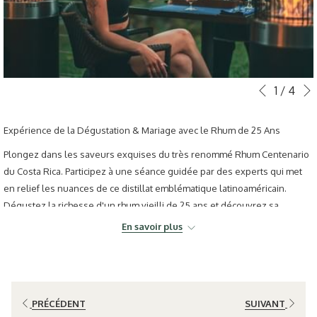
Boutons
Le
1
/
4
Précéden
de
contenu
commande
ci-
Expérience de la Dégustation & Mariage avec le Rhum de 25 Ans
diaporama
dessus
Plongez dans les saveurs exquises du très renommé Rhum Centenario
sera
du Costa Rica. Participez à une séance guidée par des experts qui met
actualisé
en relief les nuances de ce distillat emblématique latinoaméricain.
en
Dégustez la richesse d'un rhum vieilli de 25 ans et découvrez sa
cliquant
complexité artisanale et les notes tropicales uniques. Un toast pour une
sur
En savoir plus
expérience raffinée.
les
liens
suivants
PRÉCÉDENT
SUIVANT