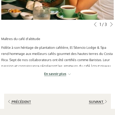
Boutons
Le
1
/
3
Précéden
de
contenu
commande
ci-
Maîtres du café d'altitude
diaporama
dessus
Fidèle à son héritage de plantation caféière, El Silencio Lodge & Spa
sera
rend hommage aux meilleurs cafés gourmet des hautes terres du Costa
actualisé
Rica. Sept de nos collaborateurs ont été certifiés comme Baristas. Leur
en
passion et connaissance régaleront les amateurs du café à tout niveau.
cliquant
Interagissez avec nos Sept Maîtres et découvrez l'histoire, la complexité
sur
En savoir plus
et les nuances de cette boisson si appréciée.
les
liens
suivants
PRÉCÉDENT
SUIVANT