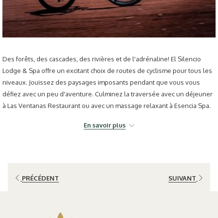
Des forêts, des cascades, des rivières et de l'adrénaline! El Silencio
Lodge & Spa offre un excitant choix de routes de cyclisme pour tous les
niveaux. Jouissez des paysages imposants pendant que vous vous
défiez avec un peu d'aventure. Culminez la traversée avec un déjeuner
à Las Ventanas Restaurant ou avec un massage relaxant à Esencia Spa.
Les routes sont classées par distance et par difficulté: Rouge (7.5 km),
En savoir plus
Jaune (4 km) et Facile (1.8 km). Nous comptons aussi avec des bicyclettes
électriques pour explorer la zone et les sentiers.
PRÉCÉDENT
SUIVANT