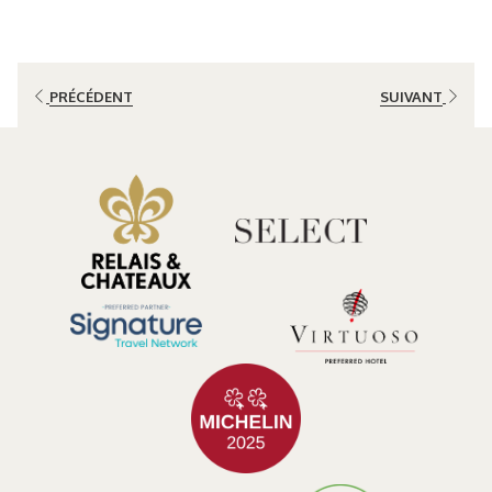
de vie.
La durabilité n'est pas seulement un but; c'est une responsabilité. À
El Silencio Lodge & Spa, nous comprenons qu'être une entreprise
PRÉCÉDENT
SUIVANT
engagée avec l'environnement, la société et l'économie
collaborative exige des actions concrètes et un effort continu. Situé
dans le cœur de la forêt nuageuse du Costa Rica, nous avons adopté
la durabilité comme un pilier fondamental de notre opération. Mais
que signifie réellement être une entreprise durable?