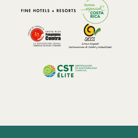
Journée de l'Agriculteur: Conversations sur la Biotechnologie avec
notre équipe
Une Approche Holistique pour un Avenir Plus Vert
Notre propriété comprend plus de 200 hectares de forêt nuageuse,
un écosystème rare qui représente à peine entre 1% et 2.5% des
forêts du monde. Savais-tu que ces forêts couvertes de brouillard
jouent un rôle très important dans la régulation du climat et la
conservation de l'eau? Ce sanctuaire naturel, qui autrefois a été une
ferme d'élevage, a été restauré et régénéré, en préparant ainsi la
voie pour une biodiversité incroyable.
L'engagement avec la communauté fait aussi partie essentielle de
notre philosophie. Environ 80% de notre équipe provient de villages
proches, et nous avons travaillé de manière active pour améliorer la
qualité des services locaux dans une destination qui héberge