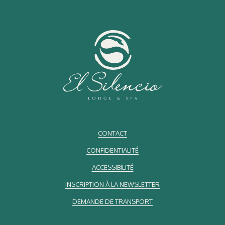
environ 300 résidents.
Les Certifications qui Garantissent Notre Engagement
La durabilité n'est pas seulement d'assumer une responsabilité
mais c'est aussi de la démontrer. À El Silencio Lodge & Spa, nous
avons obtenu des certifications qui valident notre engagement avec
la conservation environnementale et la responsabilité sociale:
7 Catégories du Programme Drapeau Bleu Écologique: Cette
reconnaissance prestigieuse est octroyée seulement à ceux qui
respectent rigoureusement des normes environnementaux.
Construction Durable
CONTACT
Changement Climatique
Espace Naturel Protégé
CONFIDENTIALITÉ
Conservation des Micro bassins
ACCESSIBILITÉ
Foyer Durable
Agriculture Durable
INSCRIPTION À LA NEWSLETTER
Mobilité Durable
DEMANDE DE TRANSPORT
Certification en Durabilité Durable Touristique (CST): Un label