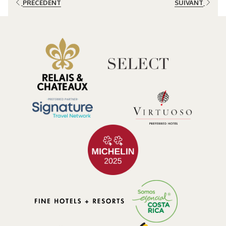
PRÉCÉDENT
SUIVANT
responsable. À El Silencio Lodge & Spa, nous sommes très fiers de
faire partie de cette transformation, non pas seulement par nos
efforts dans la production organique, mais aussi par la manière dont
nous incorporons ces produits frais et sains dans la gastronomie
que nous offrons à nos hôtes.
L'Agriculture Biologique au Costa Rica: Un engagement National
Le Costa Rica a été le pionnier dans la mise en place de pratiques
agricoles durables, et l'agriculture biologique a pris une importance
spéciale dans les dernières années. Dans l'actualité, le Costa Rica
est l'un des pays leader en Amérique Latine en ce qui concerne la
surface cultivée avec des produits biologiques, avec plus de 35,000
hectares dédiées à la production d'aliments libres de produits
chimiques (CNAO, 2020). Ces pratiques ont bénéficié non pas
seulement le secteur agricole, mais elles ont eu un impact positif
dans la biodiversité et dans la conservation de nos ressources
naturelles.