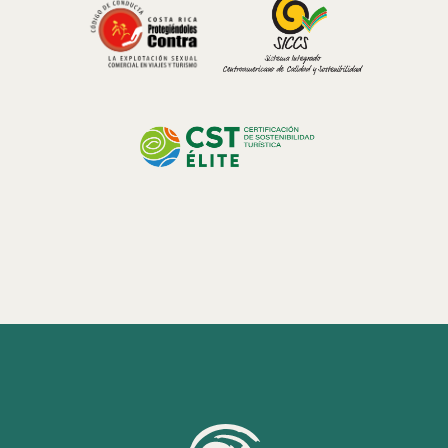
Selon les études de l'Université du Costa Rica (UCR), l'agriculture
organique a démontré être un outil efficace pour la conservation de
la biodiversité, car elle favorise la présence d'espèces locales et
favorise la restauration des sols (UCR, 2018).
Bénéfices de Créer un Jardin Potager Maison: Santé, Durabilité et
Lien avec la Terre
Créer un jardin potager biologique à la maison est l'une des
meilleures manières de commencer à consommer des aliments frais
et sains tout en contribuant à prendre soin de l'environnement.
Cette pratique a des bénéfices directs non pas seulement sur votre
santé, mais elle vous permet aussi d'entrer en contact avec la nature
d'une manière plus profonde.
Bénéfices pour la santé:
Les produits biologiques ont une plus grande concentration
de nutriments et d'antioxydants que ceux qui sont cultivés
avec des méthodes conventionnelles.
En n'utilisant pas de pesticides ni d'engrais chimiques, vous