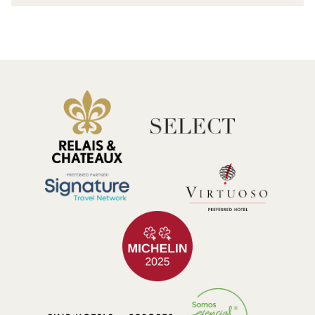
entre el murmullo animado de las conversaciones y el ambiente
acogedor de las áreas de descanso. Este no es solo un lugar para un
refrigerio rápido: es un paraíso para amantes del café y fanáticos de la
repostería, donde cada visita promete un nuevo deleite por descubrir.