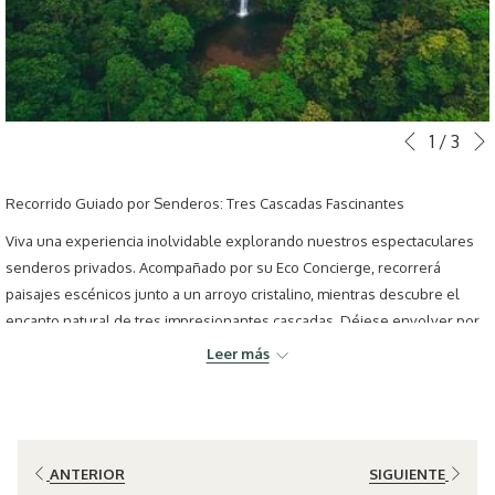
Botones
Al
1
/
3
Anterior
de
hacer
control
clic
Recorrido Guiado por Senderos: Tres Cascadas Fascinantes
de
en
Viva una experiencia inolvidable explorando nuestros espectaculares
la
los
senderos privados. Acompañado por su Eco Concierge, recorrerá
presentación
siguientes
paisajes escénicos junto a un arroyo cristalino, mientras descubre el
de
enlaces,
encanto natural de tres impresionantes cascadas. Déjese envolver por
diapositivas
se
la serenidad del bosque y renueve su energía con esta caminata
actualizará
Leer más
revitalizante en plena conexión con la naturaleza.
el
contenido
anterior
ANTERIOR
SIGUIENTE