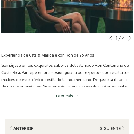
Botones
Al
1
/
4
Anterior
de
hacer
control
clic
Experiencia de Cata & Maridaje con Ron de 25 Años
de
en
Sumérjase en los exquisitos sabores del aclamado Ron Centenario de
la
los
Costa Rica. Participe en una sesión guiada por expertos que resalta los
presentación
siguientes
matices de este icónico destilado latinoamericano. Deguste la riqueza
de
enlaces,
de un ron añejado por 25 años y descubra su complejidad artesanal y
diapositivas
se
notas tropicales únicas. Un brindis por una experiencia refinada.
actualizará
Leer más
el
contenido
anterior
ANTERIOR
SIGUIENTE