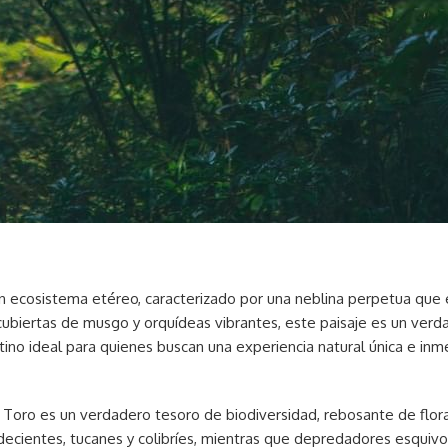
 ecosistema etéreo, caracterizado por una neblina perpetua que 
ubiertas de musgo y orquídeas vibrantes, este paisaje es un verdad
ino ideal para quienes buscan una experiencia natural única e inme
 Toro es un verdadero tesoro de biodiversidad, rebosante de flor
ndecientes, tucanes y colibríes, mientras que depredadores esqui