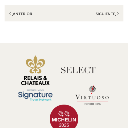
Rica tan especial. Con pequeñas acciones, todos podemos contribuir
a la protección de este paraíso natural.
ANTERIOR
SIGUIENTE
El Valor de la Conservación en Costa Rica: Un Logro Histórico
Costa Rica es líder mundial en conservación, habiendo protegido
más del 25% de su territorio mediante parques y reservas
nacionales. Este logro ha sido posible gracias al trabajo continuo
que incluye donaciones, iniciativas gubernamentales y la
colaboración de todos los costarricenses. Sin embargo, este éxito no
ha sido fácil. Requiere un compromiso continuo para garantizar que
estas áreas naturales sigan siendo un refugio para especies
endémicas y ecosistemas únicos. Un estudio realizado en 2016 por
el Instituto Nacional de Biodiversidad (INBio) demostró que las áreas
protegidas de Costa Rica han desempeñado un papel crucial en la
conservación de la biodiversidad y la creación de hábitats para
especies raras y en peligro de extinción (INBio, 2016).
Turismo Responsable: ¿Qué esperan los costarricenses de sus
visitantes?
Los costarricenses valoramos profundamente la conservación de