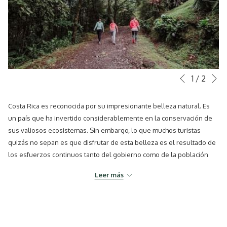
S
Botones
Al
1
/
2
Anterior
de
hacer
control
clic
Costa Rica es reconocida por su impresionante belleza natural. Es
de
en
un país que ha invertido considerablemente en la conservación de
la
los
sus valiosos ecosistemas. Sin embargo, lo que muchos turistas
presentación
siguientes
quizás no sepan es que disfrutar de esta belleza es el resultado de
de
enlaces,
los esfuerzos continuos tanto del gobierno como de la población
diapositivas
se
local. Con un profundo compromiso con la naturaleza, los
actualizará
Leer más
costarricenses esperan que los visitantes respeten y cuiden este
el
entorno que tanto apreciamos. En esta guía, compartimos prácticas
contenido
que los viajeros pueden adoptar para disfrutar del país de forma
anterior
responsable y consciente, ayudando a preservar lo que hace a Costa