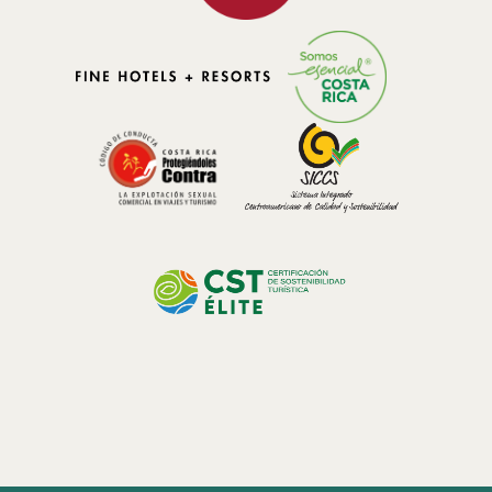
nuestros recursos naturales. Como turistas, se espera que quienes
visitan el país sigan ciertos principios para garantizar que los
esfuerzos de conservación no se vean perjudicados. Los turistas
pueden ayudar a preservar este patrimonio natural respetando las
leyes de conservación, evitando el uso excesivo de recursos y
actuando con responsabilidad, especialmente al visitar destinos
populares.
Prácticas recomendadas para turistas:
• Evitar la aglomeración en los destinos turísticos. Muchos de
nuestros parques nacionales y reservas se ven afectados por la alta
afluencia de visitantes, lo que puede poner en peligro estos
ecosistemas. Recomendamos visitar destinos menos conocidos o
viajar fuera de temporada para ayudar a distribuir el flujo turístico.
• Respetar la cultura y las tradiciones locales. Costa Rica es rica en
diversidad cultural. Es importante que los turistas respeten las
costumbres locales y eviten contribuir a procesos como la
gentrificación, que pueden perturbar la vida en las comunidades
costeras y montañosas.