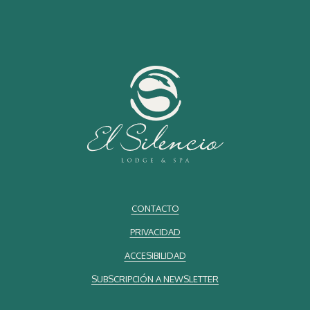
Ecoturismo: Un Modelo para el Turismo Sostenible
El ecoturismo es un pilar fundamental del desarrollo turístico de
Costa Rica. Ofrece a los visitantes una forma de conectar con la
naturaleza y, al mismo tiempo, contribuye directamente a su
conservación. Para que este tipo de turismo siga siendo sostenible,
debe practicarse de forma equilibrada, respetando tanto los
ecosistemas como las comunidades locales.
La Asociación Costarricense de Turismo Sostenible (ACTS) ha
destacado que el ecoturismo ha ayudado a proteger más de 50.000
hectáreas de bosque tropical en la última década, impactando
positivamente la biodiversidad (ACTS, 2018).
CONTACTO
El Problema de la Gentrificación y el Sobreturismo
PRIVACIDAD
En algunas zonas, el turismo de masas ha ejercido presión sobre las
ACCESIBILIDAD
comunidades locales, lo que ha provocado la gentrificación y el
aumento del costo de la vida. Este fenómeno puede alterar el estilo
SUBSCRIPCIÓN A NEWSLETTER
de vida de los residentes y afectar la autenticidad de los destinos. Es
importante que los viajeros sean conscientes de este impacto y