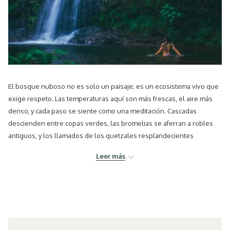
El bosque nuboso no es solo un paisaje; es un ecosistema vivo que
exige respeto. Las temperaturas aquí son más frescas, el aire más
denso, y cada paso se siente como una meditación. Cascadas
descienden entre copas verdes, las bromelias se aferran a robles
antiguos, y los llamados de los quetzales resplandecientes
resuenan entre la niebla.
Leer más
El Silencio Lodge se encuentra dentro de esta catedral natural,
diseñado no para dominar, sino para integrarse. Su arquitectura es
minimalista pero cálida: paredes de vidrio abiertas a vistas
panorámicas, madera y piedra natural que te conectan con la textura
de la tierra.
Esa armonía define el espíritu del eco lujo costarricense, un