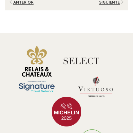
ANTERIOR
SIGUIENTE
compromiso con la belleza que honra al planeta en lugar de
agotarlo.
Al amanecer, el bosque despierta en capas. El primer sonido es el
suave goteo del rocío. Luego llegan las aves: tángaras, tucanillos y
el susurro de las alas de los colibríes. Al llegar el desayuno, la luz
del sol atraviesa la niebla como oro líquido.
Los huéspedes a menudo se detienen a mitad de una frase, en
silencio, maravillados ante el simple y asombroso ritmo de la vida a
su alrededor.
La Experiencia: Indulgencia del Alma Entre las Nubes
Lo que distingue a El Silencio Lodge no es el exceso, sino la
elegancia guiada por un propósito. Cada experiencia aquí está
diseñada para conectarte más profundamente con la naturaleza,
contigo mismo y, si viajas en pareja, con tu compañero.
Suites Privadas con Vista
Las suites son santuarios de calma. Cada una cuenta con una terraza
privada con jacuzzi exterior climatizado: una invitación a sumergirse