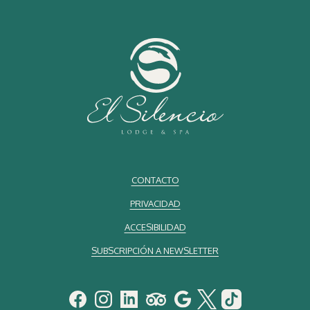
banda sonora es la respiración del bosque.
Para quienes buscan conexión cultural, el lodge ofrece encuentros
con artesanos locales y caficultores, experiencias que revelan el
alma del país más allá de su paisaje.
Sostenibilidad: El Nuevo Estándar del Lujo
En el mundo de los viajes de hoy, el verdadero lujo no se mide solo
por la comodidad, sino por la conciencia.
El Silencio Lodge opera con la sostenibilidad en su núcleo: desde el
uso de energía renovable y sistemas de conservación de agua hasta
programas de reforestación que ayudan a proteger el frágil
CONTACTO
ecosistema del bosque nuboso.
PRIVACIDAD
Los huéspedes no son solo visitantes aquí; son parte de una historia
ACCESIBILIDAD
viva de conservación. Muchos eligen plantar un árbol antes de partir,
SUBSCRIPCIÓN A NEWSLETTER
un gesto pequeño pero poderoso que simboliza gratitud y
renovación.
Este compromiso con los viajes regenerativos encarna la esencia
del eco lujo costarricense: una indulgencia que devuelve.