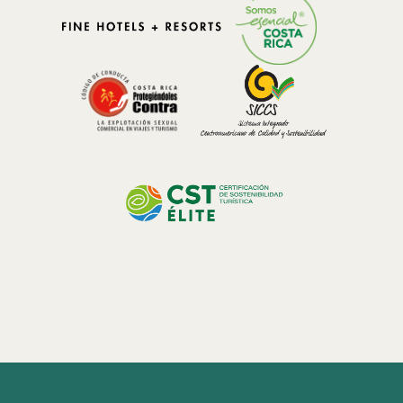
en la serenidad mientras las nubes pasan a la altura de tus ojos.
En el interior, la decoración susurra lujo: sábanas suaves, texturas
orgánicas y detalles artesanales costarricenses que te recuerdan
dónde estás.
Gastronomía con Conciencia
Comer en El Silencio es una celebración del sabor local. El
restaurante de la granja a la mesa obtiene sus ingredientes de su
propia huerta orgánica y de fincas familiares cercanas.
Cada comida se siente intencional: una fusión entre las raíces
tradicionales costarricenses y un toque contemporáneo. Imagina
saborear un café de montaña recién hecho mientras contemplas el
valle, o disfrutar de un ceviche tropical con el sonido de una cascada
lejana como acompañamiento.
Aventura y Conexión Conscientes
La aventura aquí no se trata de adrenalina, sino de conciencia.
Caminatas guiadas te llevan a cascadas escondidas y senderos
secretos del bosque.
Las sesiones de yoga se desarrollan bajo el dosel, donde la única