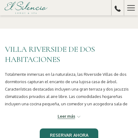
Ha
Me
VILLA RIVERSIDE DE DOS
HABITACIONES
Totalmente inmersas en la naturaleza, las Riverside Villas de dos
dormitorios capturan el encanto de una lujosa casa de árbol.
Características destacadas incluyen una gran terraza y dos jacuzzis
climatizados privados al aire libre. Las comodidades hogareñas
incluyen una cocina pequeña, un comedor y un acogedora sala de
estar con una chimenea parpadeante. El dormitorio principal cuenta
Leer más
con una cama king y el segundo dormitorio con dos camas dobles.
Ambos están equipados con baños completos en suite (además de
un medio baño). Un sofá cama tamaño queen en el área común
RESERVAR AHORA