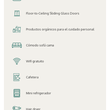
actualizará
el
Floor-to-Ceiling Sliding Glass Doors
contenido
anterior
Productos orgánicos para el cuidado personal
Cómodo sofá cama
Wifi gratuito
Cafetera
Mini refrigerador
Hair dryer