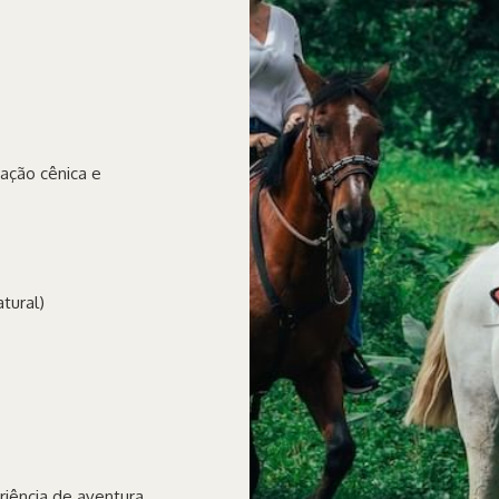
ação cênica e
tural)
iência de aventura