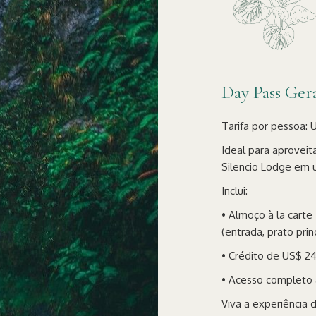
Day Pass Ger
Tarifa por pessoa: U
Ideal para aproveit
Silencio Lodge em u
Inclui:
• Almoço à la carte
(entrada, prato pri
• Crédito de US$ 24
• Acesso completo à
Viva a experiência 