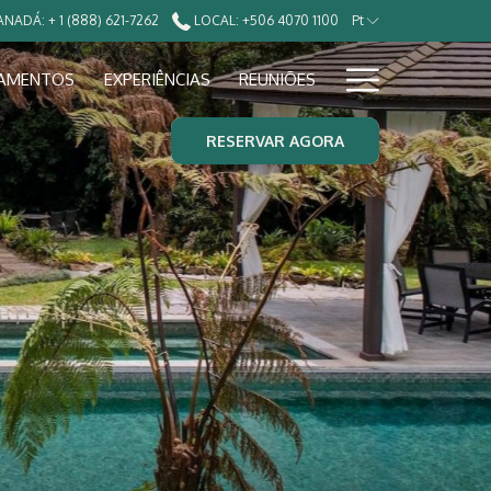
NADÁ: + 1 (888) 621-7262
LOCAL: +506 4070 1100
Pt
Hamburg
AMENTOS
EXPERIÊNCIAS
REUNIÕES
Menu
RESERVAR AGORA