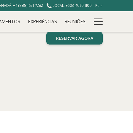
NADÁ: + 1 (888) 621-7262
LOCAL: +506 4070 1100
Pt
Hamburg
AMENTOS
EXPERIÊNCIAS
REUNIÕES
Menu
RESERVAR AGORA