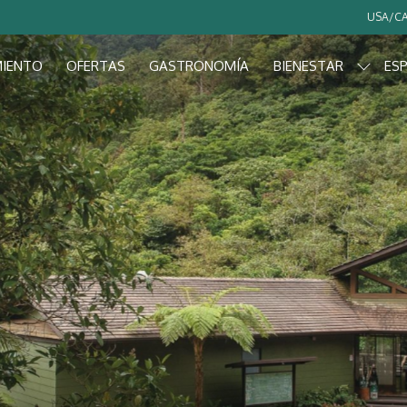
USA/CA
MIENTO
OFERTAS
GASTRONOMÍA
BIENESTAR
ESP