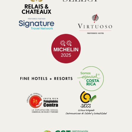
Día 3: Cabalgata y Catarata del Toro
Explore la belleza pintoresca de los paisajes de Bajos del Toro a caballo,
donde un paso pausado le permitirá contemplar montañas cubiertas de
neblina, las laderas esculpidas del volcán Poás, arroyos de aguas
cristalinas y cascadas encantadoras. Una experiencia inmersa en la
tranquilidad de la naturaleza, donde cada momento se convierte en un
recorrido escénico inolvidable.
Catarata del Toro: Una caminata desafiante hasta la base de una
imponente cascada de 88 metros que cae dentro del cráter de un volcán
extinto. Disfrute de los sonidos de aves tropicales y monos aulladores
mientras desciende por el empinado sendero en la selva. Tómese su
tiempo para descansar y admirar las impresionantes vistas desde los
miradores a lo largo del camino.
Día 4: Tour en bicicleta
¡Bosques, cascadas, ríos y adrenalina! Disfrute de paisajes imponentes
mientras se reta con un poco de aventura. Las rutas están clasificadas
por distancia y dificultad: Roja (7.5 km), Amarilla (4 km) y Fácil (1.8 km).