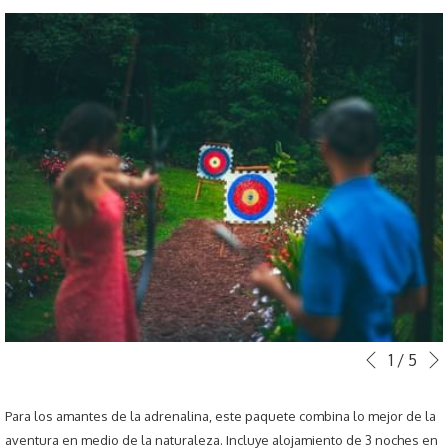
Botones
Al
1
/
5
Anterior
de
hacer
control
clic
Para los amantes de la adrenalina, este paquete combina lo mejor de la
de
en
aventura en medio de la naturaleza. Incluye alojamiento de 3 noches en