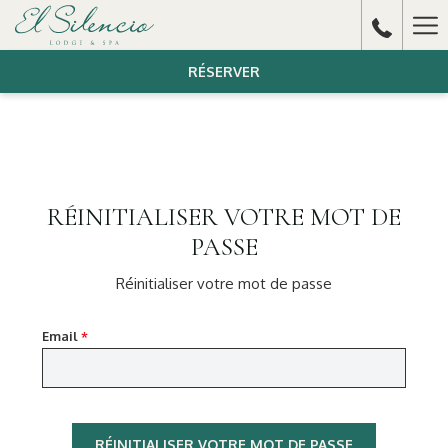
Ha
Me
RÉSERVER
RÉINITIALISER VOTRE MOT DE
PASSE
Réinitialiser votre mot de passe
Email
*
RÉINITIALISER VOTRE MOT DE PASSE